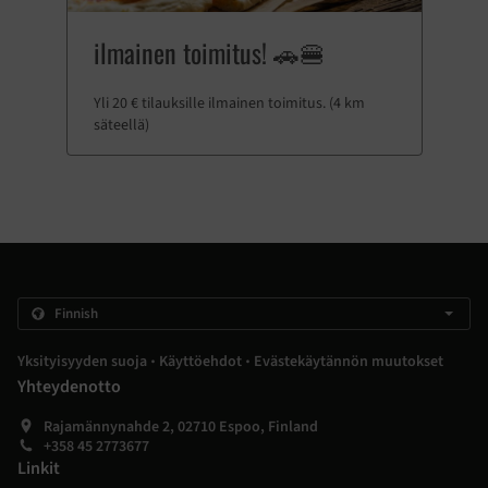
ilmainen toimitus! 🚗🍔
Yli 20 € tilauksille ilmainen toimitus. (4 km
säteellä)
.
.
Yksityisyyden suoja
Käyttöehdot
Evästekäytännön muutokset
Yhteydenotto
Rajamännynahde 2, 02710 Espoo, Finland
+358 45 2773677
Linkit