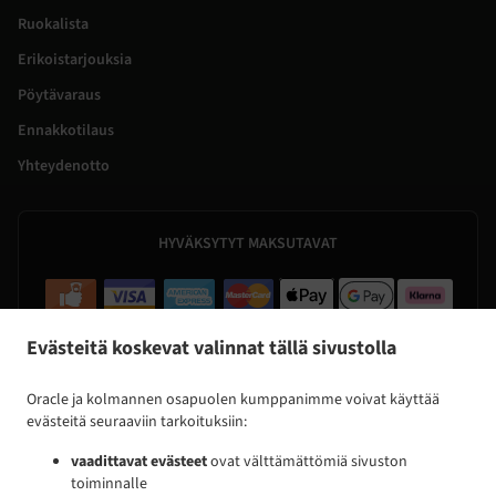
Ruokalista
Erikoistarjouksia
Pöytävaraus
Ennakkotilaus
Yhteydenotto
HYVÄKSYTYT MAKSUTAVAT
Evästeitä koskevat valinnat tällä sivustolla
Oracle ja kolmannen osapuolen kumppanimme voivat käyttää
evästeitä seuraaviin tarkoituksiin:
.
.
Pizza toimituspalvelu Espoo Viherlaakso
Pizza toimituspalvelu Espoo Leppävaara
Pizza
vaadittavat evästeet
ovat välttämättömiä sivuston
.
.
toimituspalvelu Espoo Olarinmäki
Pizza toimituspalvelu Espoo Kuitinmäki
Pizza toimituspalvelu
toiminnalle