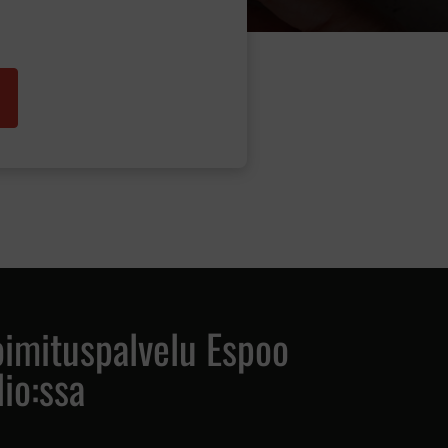
oimituspalvelu Espoo
lio:ssa