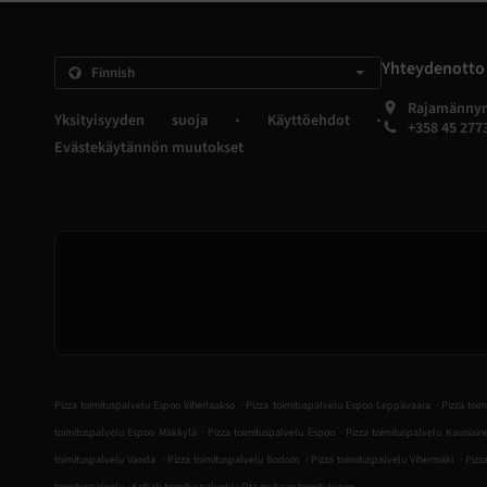
Yhteydenotto
Rajamännyn
.
.
Yksityisyyden suoja
Käyttöehdot
+358 45 277
Evästekäytännön muutokset
.
.
Pizza toimituspalvelu Espoo Viherlaakso
Pizza toimituspalvelu Espoo Leppävaara
Pizza toi
.
.
toimituspalvelu Espoo Mäkkylä
Pizza toimituspalvelu Espoo
Pizza toimituspalvelu Kauniain
.
.
.
toimituspalvelu Vanda
Pizza toimituspalvelu Bodom
Pizza toimituspalvelu Vihermäki
Pizz
.
.