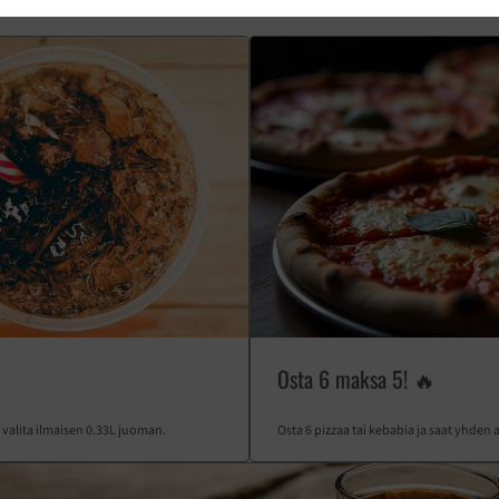
Osta 6 maksa 5! 🔥
valita ilmaisen 0.33L juoman.
Osta 6 pizzaa tai kebabia ja saat yhde