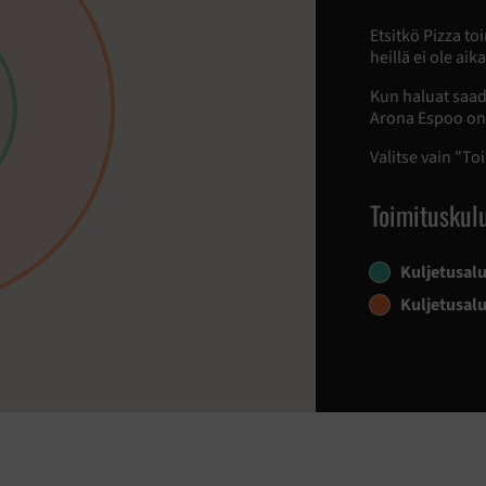
Etsitkö Pizza toi
heillä ei ole ai
Kun haluat saad
Arona Espoo on 
Valitse vain "To
Toimituskul
Kuljetusal
Kuljetusal