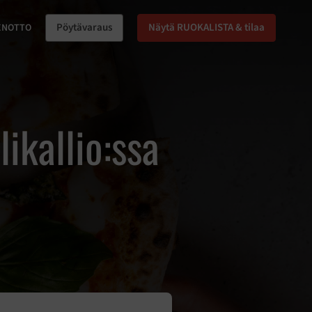
Pöytävaraus
Näytä RUOKALISTA & tilaa
ENOTTO
ikallio:ssa