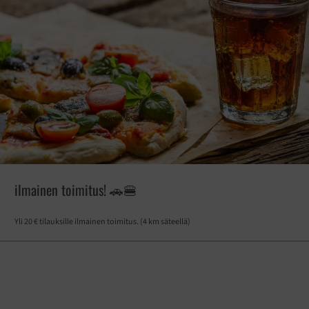
ilmainen toimitus! 🚗🍔
Yli 20 € tilauksille ilmainen toimitus. (4 km säteellä)