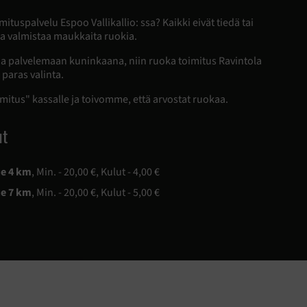
mituspalvelu Espoo Vallikallio: ssa? Kaikki eivät tiedä tai
kaa valmistaa maukkaita ruokia.
a palvelemaan kuninkaana, niin ruoka toimitus Ravintola
paras valinta.
imitus" kassalle ja toivomme, että arvostat ruokaa.
ut
ue 4 km
, Min. - 20,00 €, Kulut - 4,00 €
ue 7 km
, Min. - 20,00 €, Kulut - 5,00 €