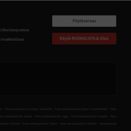
Pöytävaraus
Erikoistarjouksia
Näytä RUOKALISTA & tilaa
Ennakkotilaus
.
.
.
la
Pizza toimituspalvelu Espoo Vallikallio
Pizza toimituspalvelu Espoo Puustellinmäki
Pizza
.
.
.
zza toimituspalvelu Vantaa
Pizza toimituspalvelu Ingas
Pizza toimituspalvelu Högnäs
Pizza
.
.
.
spalvelu Kalmari
Pizza toimituspalvelu Oitans
Pizza toimituspalvelu Helsinki
Hampurilaiset