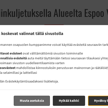
iinkuljetuksella Alueelta Espoo V
 koskevat valinnat tällä sivustolla
ellä kaupunkia Espoo Vallikallio ja otamme mielellämme tilauksesi
olmannen osapuolen kumppanimme voivat käyttää evästeitä seuraaviin tarko
okalistaamme ja jätä tilaus kun tiedät mitä haluat. Vahvistamme ti
ttavat evästeet
ovat välttämättömiä sivuston toiminnalle
ilmoitamme sen toimitusajan.
nnallisia evästeitä
auta meitä täyttämään tietosi seuraavan tilauksesi yhte
oimaan sivuston uudelleentilaamista varten
osevästeet
mahdollistaa kiinnostuksiin perustuvan mainonnan ja räätälöid
la selaimillasi ja laitteillasi
idän
Evästekäytäntö
saadaksesi lisätietoja.
Erikoistarjouksia
Muuta asetuksia
Hylkää kaikki
Hyväksy 