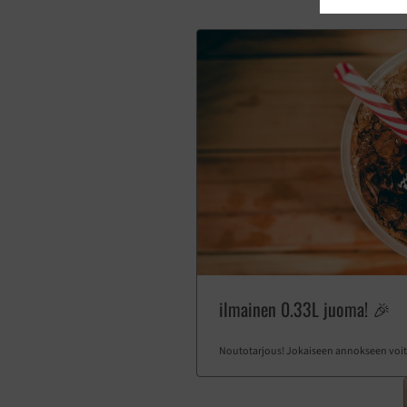
ilmainen 0.33L juoma! 🎉
Noutotarjous! Jokaiseen annokseen voit 