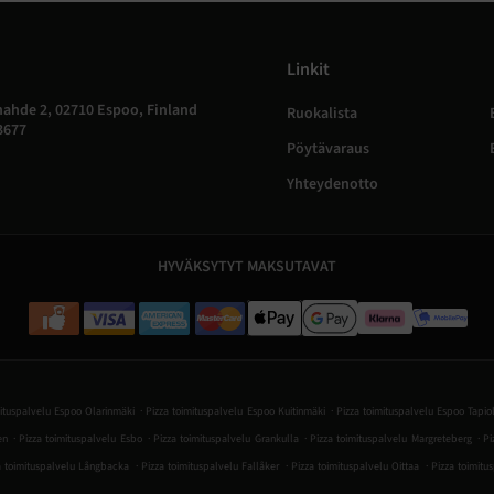
Linkit
ahde 2, 02710 Espoo, Finland
Ruokalista
3677
Pöytävaraus
Yhteydenotto
HYVÄKSYTYT MAKSUTAVAT
.
.
mituspalvelu Espoo Olarinmäki
Pizza toimituspalvelu Espoo Kuitinmäki
Pizza toimituspalvelu Espoo Tapio
.
.
.
.
en
Pizza toimituspalvelu Esbo
Pizza toimituspalvelu Grankulla
Pizza toimituspalvelu Margreteberg
Pi
.
.
.
a toimituspalvelu Långbacka
Pizza toimituspalvelu Fallåker
Pizza toimituspalvelu Oittaa
Pizza toimitu