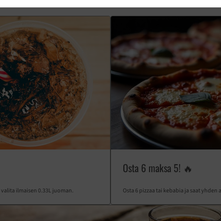
Osta 6 maksa 5! 🔥
valita ilmaisen 0.33L juoman.
Osta 6 pizzaa tai kebabia ja saat yhde