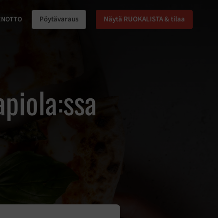
Pöytävaraus
Näytä RUOKALISTA & tilaa
ENOTTO
apiola:ssa