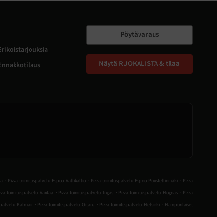
Pöytävaraus
Erikoistarjouksia
Näytä RUOKALISTA & tilaa
Ennakkotilaus
.
.
.
la
Pizza toimituspalvelu Espoo Vallikallio
Pizza toimituspalvelu Espoo Puustellinmäki
Pizza
.
.
.
zza toimituspalvelu Vantaa
Pizza toimituspalvelu Ingas
Pizza toimituspalvelu Högnäs
Pizza
.
.
.
spalvelu Kalmari
Pizza toimituspalvelu Oitans
Pizza toimituspalvelu Helsinki
Hampurilaiset