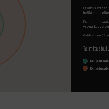
Etsitkö Pizza to
heillä ei ole ai
Kun haluat saad
Arona Espoo on 
Valitse vain "To
Toimituskul
Kuljetusal
Kuljetusal