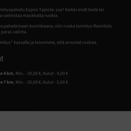
imituspalvelu Espoo Tapiola: ssa? Kaikki eivät tiedä tai
kaa valmistaa maukkaita ruokia.
a palvelemaan kuninkaana, niin ruoka toimitus Ravintola
paras valinta.
imitus" kassalle ja toivomme, että arvostat ruokaa.
ut
ue 4 km
, Min. - 20,00 €, Kulut - 4,00 €
ue 7 km
, Min. - 20,00 €, Kulut - 5,00 €