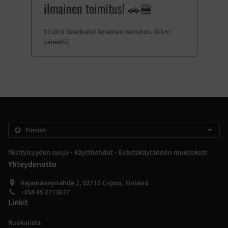
ilmainen toimitus! 🚗🍔
Yli 20 € tilauksille ilmainen toimitus. (4 km
säteellä)
.
.
Yksityisyyden suoja
Käyttöehdot
Evästekäytännön muutokset
Yhteydenotto
Rajamännynahde 2, 02710 Espoo, Finland
+358 45 2773677
Linkit
Ruokalista